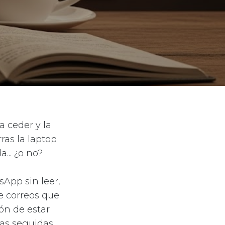
a ceder y la
ras la laptop
... ¿o no?
sApp sin leer,
e correos que
ón de estar
as seguidas,