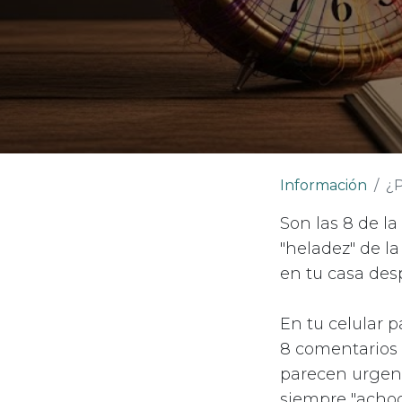
Información
¿P
Son las 8 de la
"heladez" de la
en tu casa desp
En tu celular 
8 comentarios 
parecen urgent
siempre "achoc