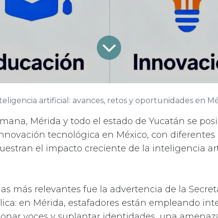
teligencia artificial: avances, retos y oportunidades en M
emana, Mérida y todo el estado de Yucatán se po
innovación tecnológica en México, con diferentes
estran el impacto creciente de la inteligencia art
.
as más relevantes fue la advertencia de la Secret
ica: en Mérida, estafadores están empleando int
 clonar voces y suplantar identidades, una amenaz