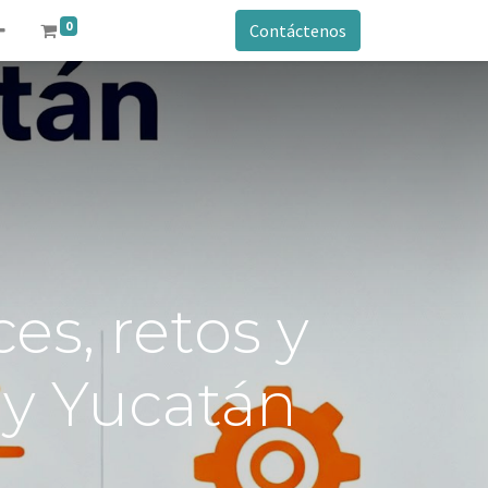
0
Contáctenos
ces, retos y
 y Yucatán