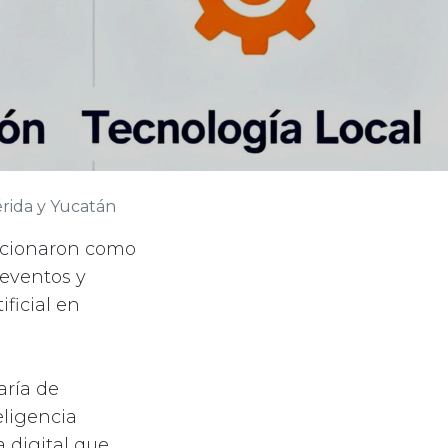
érida y Yucatán
sicionaron como
 eventos y
ificial en
aría de
eligencia
a digital que